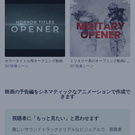
ミ
リタリー系のオープニング動画/ 勝利の日
ホラータイトル用オープニング動画
20 映像シーン
20 映像シーン
映画の予告編をシネマティックなアニメーションで作成で
きます
視聴者に「もっと見たい」と思わせます
激しいサウンドトラックとリアルなビジュアルで、視聴者