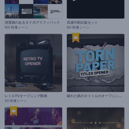
清潔感のあるタイポグラフィパック
高速印刷出版セット
150 映像シーン
80 映像シーン
破
れた紙のタイトルのオープニング動画
レトロTVオープニング動画
20 映像シーン