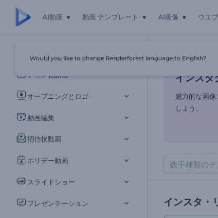
AI動画
動画 テンプレート
AI画像
ウエ
インスタ
すべてのテンプレート
Would you like to change Renderforest language to English?
ホーム
テンプ
アニメ化動画
インスタ
オープニングとロゴ
魅力的な画像
しょう。
動画編集
招待状動画
ホリデー動画
スライドショー
インスタ・
プレゼンテーション