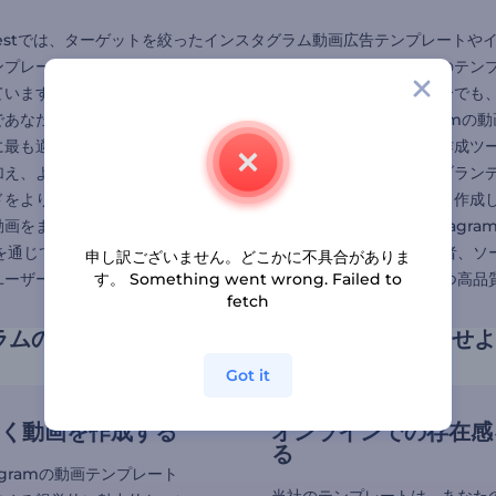
forestでは、ターゲットを絞ったインスタグラム動画広告テンプレー
ンプレートの包括的なスイートを無料で提供しています。これらのテン
ています。迅速な投稿が必要な場合でも、詳細な広告が必要な場合でも
あなたのアイデアに命を吹き込むお手伝いをします。 Instagramの動
に最も適したものを選択することから始めます。アニメーション作成ツ
加え、より人目を引く表示にできます。独自の画像、テキスト、ブラン
ドをより印象的にしたい場合は、アニメーションロゴを追加して、作成
画をまとめ、最初の1秒から視聴者の注目を集めましょう。 Instagram
ramを通じてメッセージを伝えたいと考えているマーケティング担当者
申し訳ございません。どこかに不具合がありま
ーザーは、Instagramのフィードやストーリーの海の中で目立つ高
す。 Something went wrong. Failed to
fetch
ラムの動画テンプレートでコンテンツを変身させよ
Got it
く動画を作成する
オンラインでの存在感
る
tagramの動画テンプレート