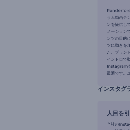
Render
ラム動画テ
ンを提供し
メーションで
ンツの目的
ツに動きを
た、ブラン
イントロで動
Instag
最適です。ユ
インスタグ
人目を引
当社のIns