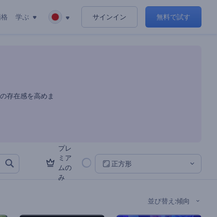
価格
学ぶ
サインイン
無料で試す
での存在感を高めま
プレ
ミア
正方形
ムの
み
並び替え
:
傾向