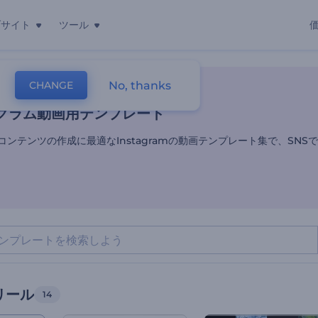
ブサイト
ツール
グラム動画用テンプレート
No, thanks
CHANGE
レート
SNS動画
インスタ・リール
グラム動画用テンプレート
コンテンツの作成に最適なInstagramの動画テンプレート集で、SNS
リール
14