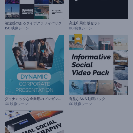
清潔感のあるタイポグラフィパック
高速印刷出版セット
150 映像シーン
80 映像シーン
ダ
イナミックな企業用のプレゼンテーション
有益なSNS 動画パック
60 映像シーン
60 映像シーン