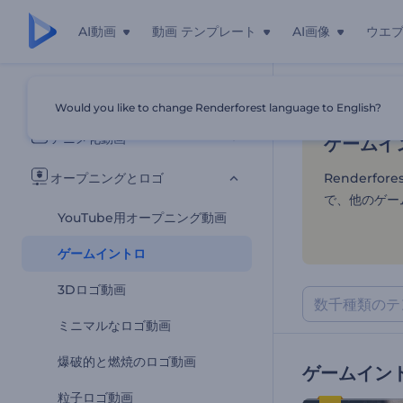
AI動画
動画 テンプレート
AI画像
ウエ
ゲームイ
すべてのテンプレート
Would you like to change Renderforest language to English?
ホーム
テンプ
アニメ化動画
ゲームイ
オープニングとロゴ
Renderf
で、他のゲー
YouTube用オープニング動画
ゲームイントロ
3Dロゴ動画
ミニマルなロゴ動画
爆破的と燃焼のロゴ動画
ゲームイン
粒子ロゴ動画