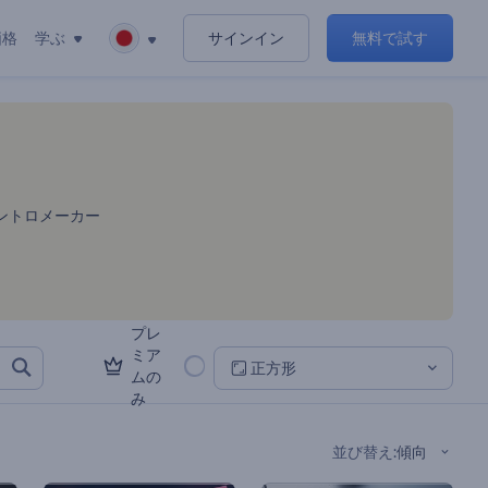
価格
学ぶ
サインイン
無料で試す
イントロメーカー
プレ
ミア
正方形
ムの
み
並び替え
:
傾向