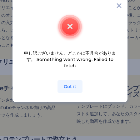
rforestでは、手軽にプロジェクトを始めるための豊富なプリメイド
クリエイターを使って、思いのままにイントロをカスタマイズすることが
くのオプションからゲームイントロテンプレートを選びます。その後、
トの入力、ビジュアルの追加が含まれます。さらに、オーディオトラッ
ら、ビデオを保存してエクスポートするだけです。 ゲーマー、ストリー
となるでしょう。YouTubeイントロメーカーやアニメーションメーカ
ることもできます。」
申し訳ございません。どこかに不具合がありま
す。 Something went wrong. Failed to
クリエイターでゲームコンテンツを高めよう
fetch
Got it
ubeチャンネルを築く
ゲームイントロテンプ
を簡単にカスタマイズ
インされたテンプレートを活
テンプレートにブランド、カラ
uTubeチャンネル向けの高品
ストを追加して、あなたのスタ
ンツを作成しましょう。
映した動画を作成できます。
トロテンプレートで際立とう