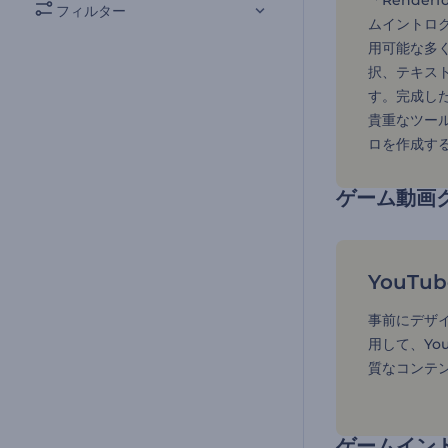
「Rende
フィルター
ムイントロ
用可能な多
択、テキス
す。完成した
貴重なツール
ロを作成す
ゲーム動画
YouT
事前にデザ
用して、Yo
質なコンテ
ゲームイン