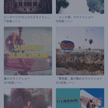
ビ
ンテージクロニクルスライドショー
「インク滴」スライドショー
7 映像シーン
9 映像シーン
夏のスライドショー
「夢想家」最小限のスライドショー
20 映像シーン
20 映像シーン