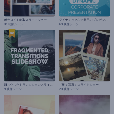
ダ
イナミックな企業用のプレゼンテーション
ポラロイド齣取スライドショー
10 映像シーン
60 映像シーン
断
片化したトランジションスライドショー
「動く写真」スライドショー
9 映像シーン
20 映像シーン