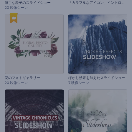
「
カラフルなアイコン」イントロ動画
派手な粒子のスライドショー
20 映像シーン
花のフォトギャラリー
ぼかし効果を加えたスライドショー
20 映像シーン
7 映像シーン