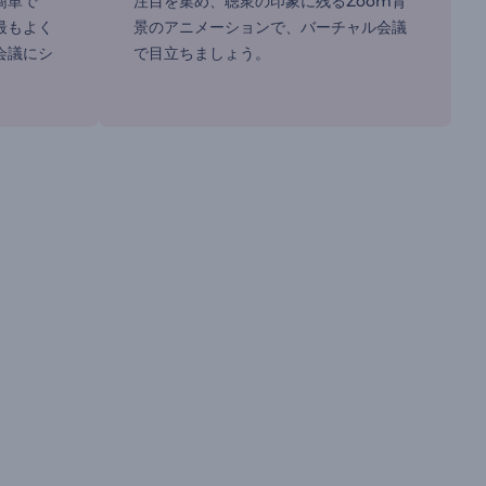
簡単で
注目を集め、聴衆の印象に残るZoom背
最もよく
景のアニメーションで、バーチャル会議
会議にシ
で目立ちましょう。