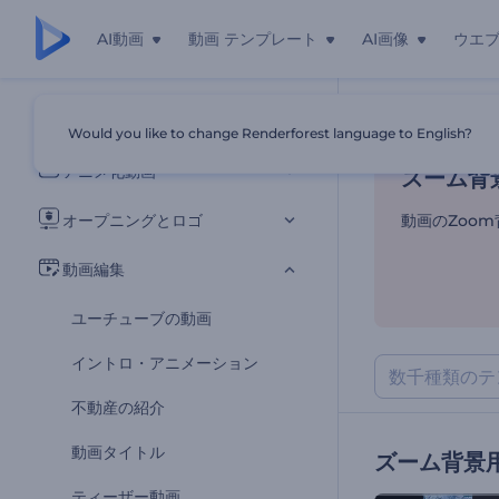
AI動画
動画 テンプレート
AI画像
ウエ
ズーム背
すべてのテンプレート
Would you like to change Renderforest language to English?
ホーム
テンプ
アニメ化動画
ズーム背
オープニングとロゴ
動画のZoo
動画編集
ユーチューブの動画
イントロ・アニメーション
不動産の紹介
動画タイトル
ズーム背景
ティーザー動画