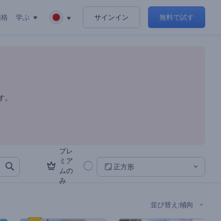
価格
学ぶ
サインイン
無料で試す
す。
プレ
ミア
正方形
ムの
み
並び替え
:
傾向