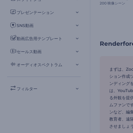
200 映像シーン
プレゼンテーション
SNS動画
動画広告用テンプレート
Render
セールス動画
オーディオスペクトラム
まずは、Z
ション作成
ンディングを
フィルター
は、YouT
る外観を提
ムファンです
ンなど、編
教育者、遠
させましょ