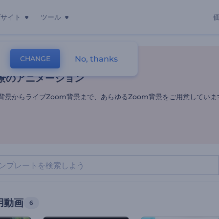
ブサイト
ツール
景のアニメーション
No, thanks
CHANGE
レート
動画編集
ズーム背景用動画
景のアニメーション
m背景からライブZoom背景まで、あらゆるZoom背景をご用意していま
用動画
6