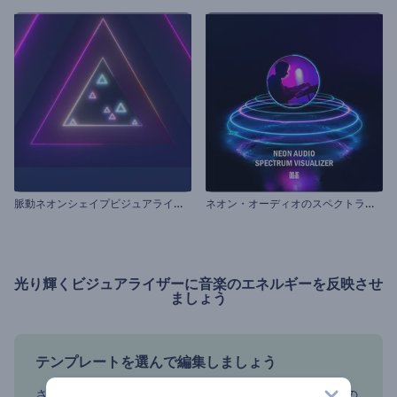
脈
動ネオンシェイプビジュアライザー
ネ
オン・オーディオのスペクトラム・ビジュアライザー
光り輝くビジュアライザーに音楽のエネルギーを反映させ
ましょう
テンプレートを選んで編集しましょう
さまざまなネオン・テンプレートを見て、あなたの音楽の