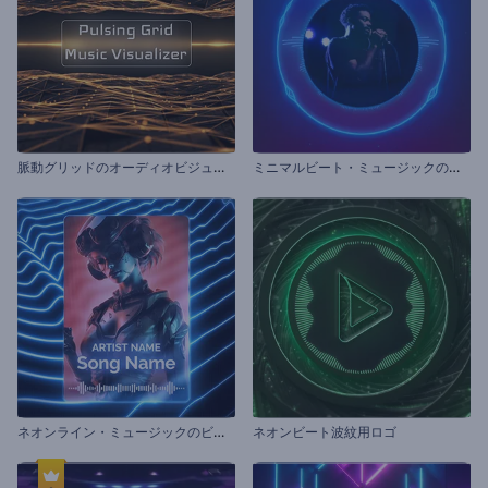
脈
動グリッドのオーディオビジュアライザー
ミ
ニマルビート・ミュージックのビジュアライザー
ネ
オンライン・ミュージックのビジュアライザー
ネオンビート波紋用ロゴ