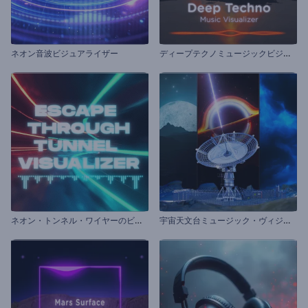
デ
ィープテクノミュージックビジュアライザー
ネオン音波ビジュアライザー
ネ
オン・トンネル・ワイヤーのビジュアライザー
宇
宙天文台ミュージック・ヴィジュアライザー