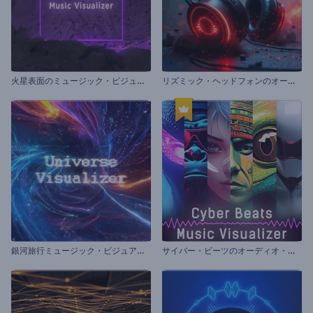
火
星表面のミュージック・ビジュアライザー
リ
ズミック・ヘッドフォンのオーディオ・ビジュアライザー
銀
河旅行ミュージック・ビジュアライザー
サ
イバー・ビーツのオーディオ・ビジュアライザー