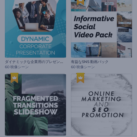
ダ
イナミックな企業用のプレゼンテーション
有益なSNS 動画パック
60 映像シーン
60 映像シーン