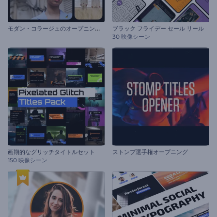
モ
ダン・コラージュのオープニング動画
ブラック フライデー セール リール
30 映像シーン
画期的なグリッチタイトルセット
ストンプ選手権オープニング
150 映像シーン