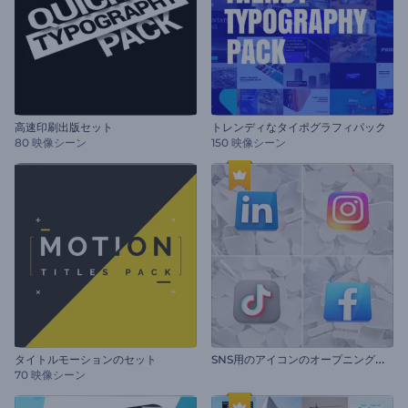
高速印刷出版セット
トレンディなタイポグラフィパック
80 映像シーン
150 映像シーン
S
NS用のアイコンのオープニング動画
タイトルモーションのセット
70 映像シーン