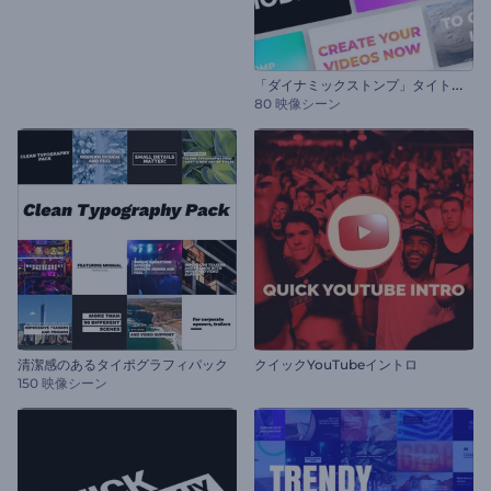
「
ダイナミックストンプ」タイトル・セット
80 映像シーン
清潔感のあるタイポグラフィパック
クイックYouTubeイントロ
150 映像シーン