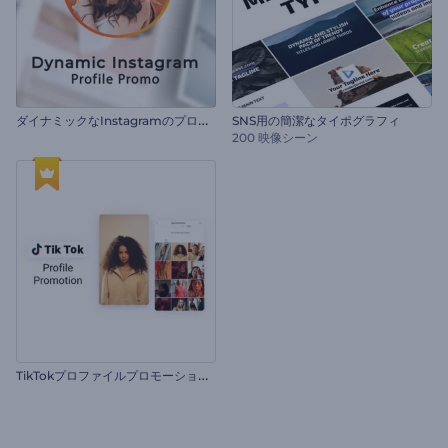
ダ
イナミックなInstagramのプロフィール用の動画
SNS用の簡潔なタイポグラフィ
200 映像シーン
T
ikTokプロファイルプロモーションビデオ