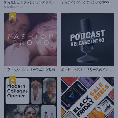
断
片化したトランジションスライドショー
オ
ンラインマーケティングやSEOプロモーション
9 映像シーン
ポ
ッドキャスト・リリースのイントロ動画
「ファッション」オープニング動画