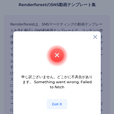
RenderforestのSNS動画テンプレート集
Renderforestは、SNSマーケティングの動画テンプレー
トを含む幅広いSNS動画用テンプレートで、コンテンツ作
成プロセスを簡素化します。無料のSNS動画作成ツールを
使えば、これらのテンプレートは驚くほど簡単にカスタマ
イズできます。迅速な投稿が必要な場合でも、詳細なプロ
モーション動画が必要な場合でも、当社のプラットフォー
ムは無料オプションとプレミアムツールの両方で便利で
す。 まずはライブラリからSNS用動画テンプレートを選
びましょう。次に、動画作成ツールを使って、独自のテキ
申し訳ございません。どこかに不具合があり
スト、画像、音声を追加し、ブランドのアイデンティティ
ます。 Something went wrong. Failed
に合わせて編集しましょう。また、ロゴ作成ツールでロゴ
to fetch
を作り、ブランディングを強化します。さらに、ロゴ・ア
ニメ作成ツールでロゴをアニメーション化し、3Dアニメ
ーションのロゴを追加して、奥行きのある洗練されたロゴ
Got it
に仕上げます。動画が完成したら、どのSNSプラットフォ