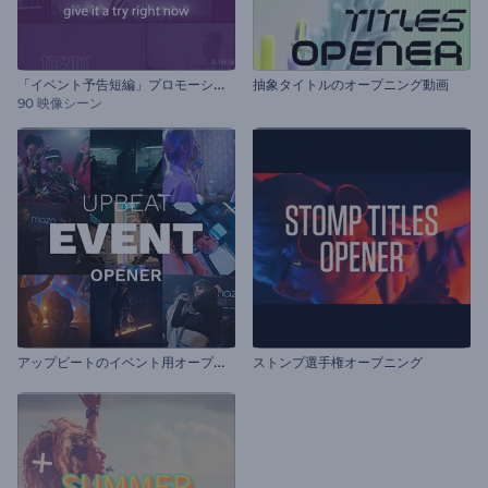
「
イベント予告短編」プロモーションビデオセット
抽象タイトルのオープニング動画
90 映像シーン
ア
ップビートのイベント用オープニング動画
ストンプ選手権オープニング