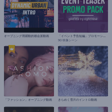
「
イベント予告短編」プロモーションビデオセット
オープニング用躍動的都会派動画
90 映像シーン
「ファッション」オープニング動画
きらめく雪片のイントロ動画