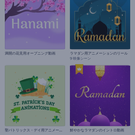
満開の花見用オープニング動画
ラマダン用アニメーションのリール
9 映像シーン
聖
パトリックス・デイ用アニメーションズ
鮮やかなラマダンのイントロ動画