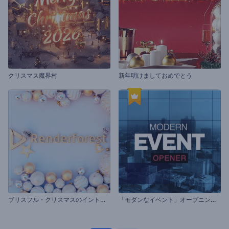
クリスマス魔界村
新年明けましておめでとう
ブ
リスフル・クリスマスのイントロ動画
「
モダンなイベント」オープニング動画