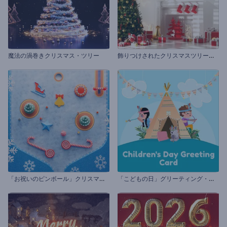
飾
りつけされたクリスマスツリーのオープニング動画
魔法の渦巻きクリスマス・ツリー
「
お祝いのピンボール」クリスマスのグリーティング
「
こどもの日」グリーティング・カード