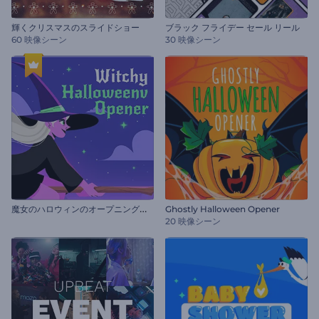
輝くクリスマスのスライドショー
ブラック フライデー セール リール
60 映像シーン
30 映像シーン
魔
女のハロウィンのオープニング動画
Ghostly Halloween Opener
20 映像シーン