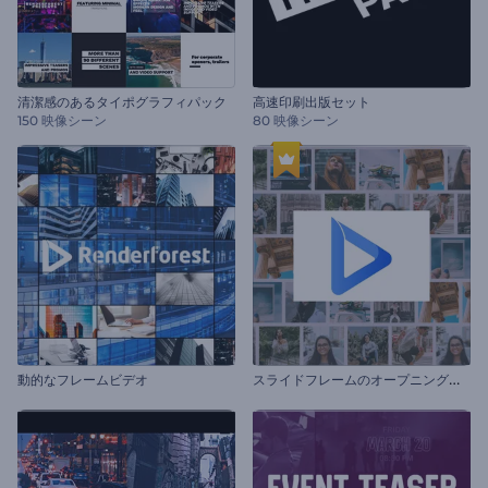
清潔感のあるタイポグラフィパック
高速印刷出版セット
150 映像シーン
80 映像シーン
ス
ライドフレームのオープニング動画
動的なフレームビデオ