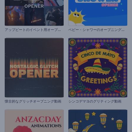
ア
ップビートのイベント用オープニング動画
ベ
ビー・シャワーのオープニング動画
懐古的なグリッチオープニング動画
シンコデマヨのグリティング動画