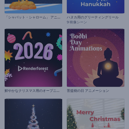
「
シャバット・シャローム」 アニメーション
ハヌカ用のグリーティングリール
9 映像シーン
鮮
やかなクリスマス用のオープニング動画
菩提樹の日 アニメーション