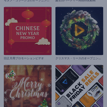
誕生日パーティー用招待状動画
ク
リスマス・リースのオープニング動画
旧正月用プロモーションビデオ