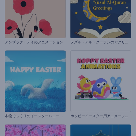
ヌ
ズル・アル・クーランのぐグリティング動画
アンザック・デイのアニメーション
本
物そっくりのイースターバニーのオープニング動画
ホ
ッピーイースター用アニメーション