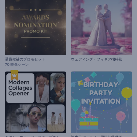
受賞候補のプロモセット
ウェディング・フィギア招待状
70 映像シーン
モ
ダン・コラージュのオープニング動画