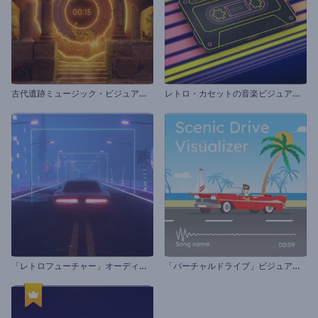
古
代遺跡ミュージック・ビジュアライザー
レ
トロ・カセットの音楽ビジュアライザー
「
レトロフューチャー」オーディオビジュアライザー
「
バーチャルドライブ」ビジュアライザー