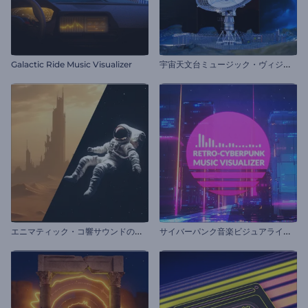
宇
宙天文台ミュージック・ヴィジュアライザー
Galactic Ride Music Visualizer
エ
ニマティック・コ響サウンドのビジュアライザー
サ
イバーパンク音楽ビジュアライザー