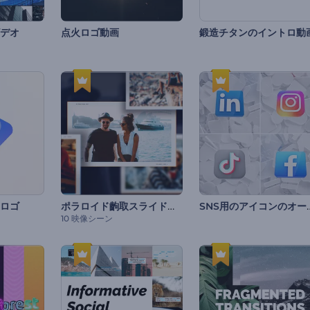
デオ
点火ロゴ動画
鍛造チタンのイントロ動
ポラロイド齣取スライドショー
SNS用のアイコン
ロゴ
10 映像シーン