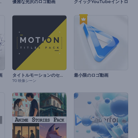
ニメーション
優雅な光沢のロゴ動画
クイックYouTubeイントロ
タイトルモーションのセット
画
最小限のロゴ動画
70 映像シーン