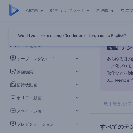
AI動画
動画 テンプレート
AI画像
ウエ
動画 テ
すべてのテンプレート
Would you like to change Renderforest language to English?
ホーム
テンプ
アニメ化動画
動画 テ
オープニングとロゴ
あらゆる目的
ニメ化プロモ
動画編集
覚化などを制
ん。Rende
招待状動画
ホリデー動画
スライドショー
プレゼンテーション
すべてのテ