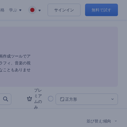
価格
学ぶ
サインイン
無料で試す
対応
画作成ツールでア
ラフィ、音楽の視
なこともありませ
プレ
ミア
正方形
ムの
み
並び替え
:
傾向