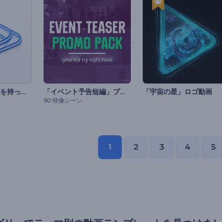
はっきり階層構造を持ったロゴ動画
「イベント予告短編」プロモーションビデオセット
「宇宙の星」ロゴ動画
90 映像シーン
1
2
3
4
5