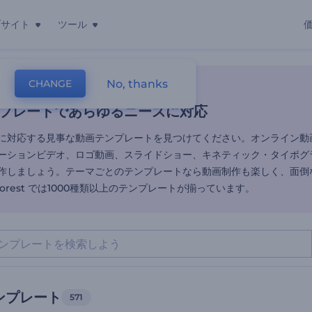
ブサイト
ツール
ンプレートであらゆるニーズに
No, thanks
CHANGE
レート
ンプレートであらゆるニーズに対応
に対応する見事な動画テンプレートを見つけてください。オンライン動
ーションビデオ、ロゴ動画、スライドショー、キネティック・タイポグ
作しましょう。テーマごとのテンプレートなら動画制作も楽しく、面倒
rforest では1000種類以上のテンプレートが揃っています。
ンプレート
571