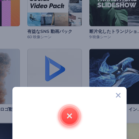
断片化したトランジショ
有益なSNS 動画パック
60 映像シーン
9 映像シーン
「回転する手裏剣」
ロゴ動画
最小主義的ロゴ動画