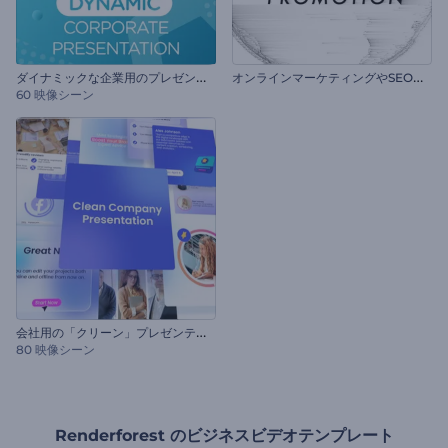
ダ
イナミックな企業用のプレゼンテーション
オ
ンラインマーケティングやSEOプロモーション
60 映像シーン
会
社用の「クリーン」プレゼンテーション
80 映像シーン
Renderforest のビジネスビデオテンプレート