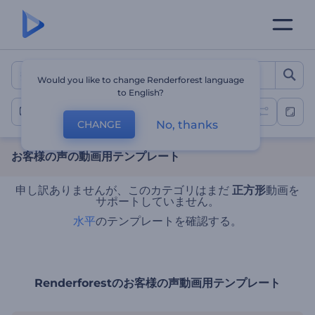
お客様の声の動画用テンプレ
Would you like to change Renderforest language
to English?
お客様の声の動画
No, thanks
CHANGE
お客様の声の動画用テンプレート
申し訳ありませんが、このカテゴリはまだ
正方形
動画を
サポートしていません。
水平
のテンプレートを確認する。
Renderforestのお客様の声動画用テンプレート