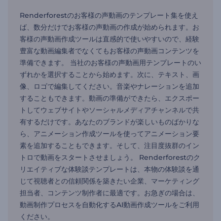
Renderforestのお客様の声動画のテンプレート集を使え
ば、数分だけでお客様の声動画の作成が始められます。お
客様の声動画作成ツールは直感的で使いやすいので、経験
豊富な動画編集者でなくてもお客様の声動画コンテンツを
準備できます。 当社のお客様の声動画用テンプレートのい
ずれかを選択することから始めます。次に、テキスト、画
像、ロゴで編集してください。音楽やナレーションを追加
することもできます。動画の準備ができたら、エクスポー
トしてウェブサイトやソーシャルメディアチャンネルで共
有するだけです。あなたのブランドが楽しいものばかりな
ら、アニメーション作成ツールを使ってアニメーション要
素を追加することもできます。そして、注目度抜群のイン
トロで動画をスタートさせましょう。 Renderforestのク
リエイティブな体験談テンプレートは、本物の体験談を通
じて視聴者との信頼関係を築きたい企業、マーケティング
担当者、コンテンツ制作者に最適です。お急ぎの場合は、
動画制作プロセスを自動化するAI動画作成ツールをご利用
ください。