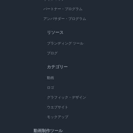
パートナー・プログラム
アンバサダー・プログラム
リソース
ブランディング ツール
ブログ
カテゴリー
動画
ロゴ
グラフィック・デザイン
ウエブサイト
モックアップ
動画制作ツール