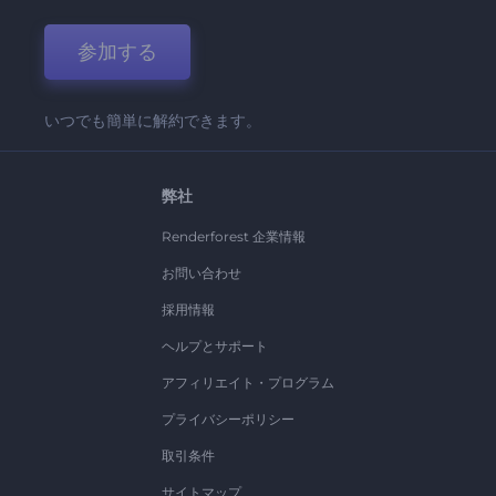
参加する
いつでも簡単に解約できます。
弊社
Renderforest 企業情報
お問い合わせ
採用情報
ヘルプとサポート
アフィリエイト・プログラム
プライバシーポリシー
取引条件
サイトマップ