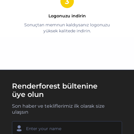
Logonuzu indirin
Sonuçtan memnun kaldıysanız logonuzu
yüksek kalitede indirin.
Renderforest bültenine
üye olun
Son haber ve tekliflerimiz ilk olarak size
ulaşsın