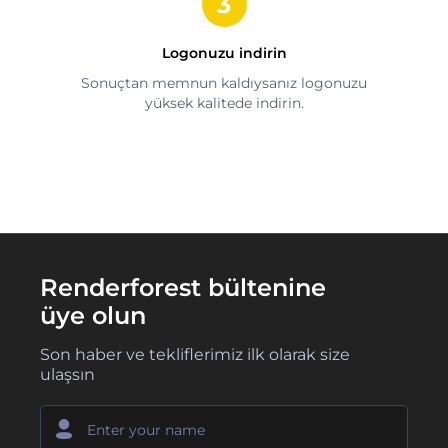
Logonuzu indirin
Sonuçtan memnun kaldıysanız logonuzu
yüksek kalitede indirin.
Renderforest bültenine
üye olun
Son haber ve tekliflerimiz ilk olarak size
ulaşsın