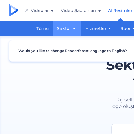
AI Videolar
Video Şablonları
AI Resimler
Tümü
Sektör
Hizmetler
Spor
Would you like to change Renderforest language to English?
Sek
Kişisell
logo oluş