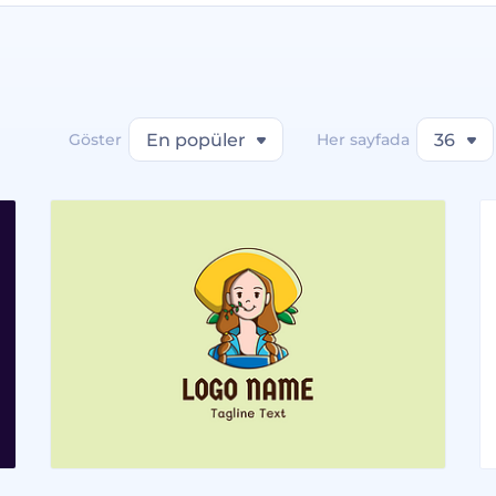
Göster
En popüler
Her sayfada
36