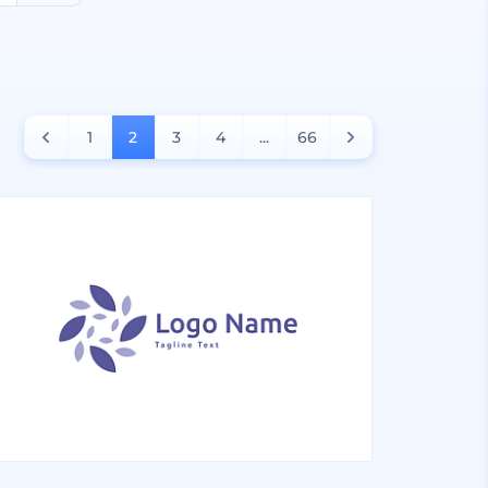
1
2
3
4
...
66