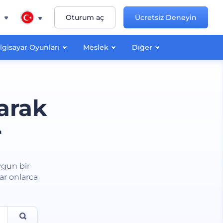
n
Oturum aç
Ücretsiz Deneyin
lgisayar Oyunları
Meslek
Diğer
arak
r
uygun bir
ar onlarca