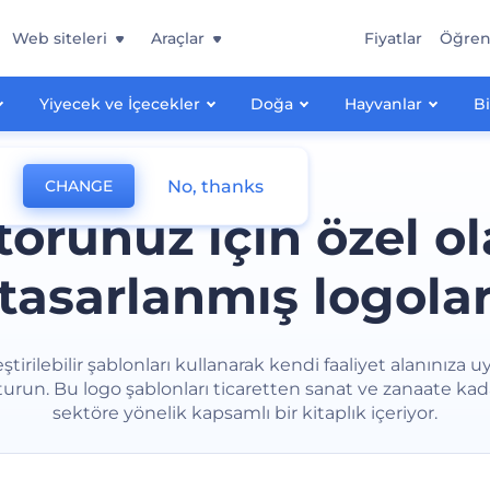
Web siteleri
Araçlar
Fiyatlar
Öğre
Yiyecek ve İçecekler
Doğa
Hayvanlar
Bi
No, thanks
CHANGE
törünüz için özel ol
tasarlanmış logola
eştirilebilir şablonları kullanarak kendi faaliyet alanınıza 
turun. Bu logo şablonları ticaretten sanat ve zanaate kad
sektöre yönelik kapsamlı bir kitaplık içeriyor.