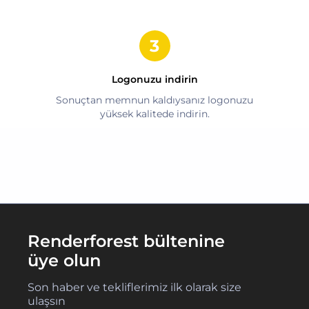
Logonuzu indirin
Sonuçtan memnun kaldıysanız logonuzu
yüksek kalitede indirin.
Renderforest bültenine
üye olun
Son haber ve tekliflerimiz ilk olarak size
ulaşsın