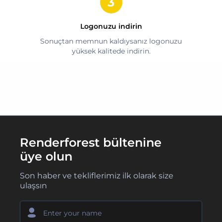
Logonuzu indirin
Sonuçtan memnun kaldıysanız logonuzu
yüksek kalitede indirin.
Renderforest bültenine
üye olun
Son haber ve tekliflerimiz ilk olarak size
ulaşsın