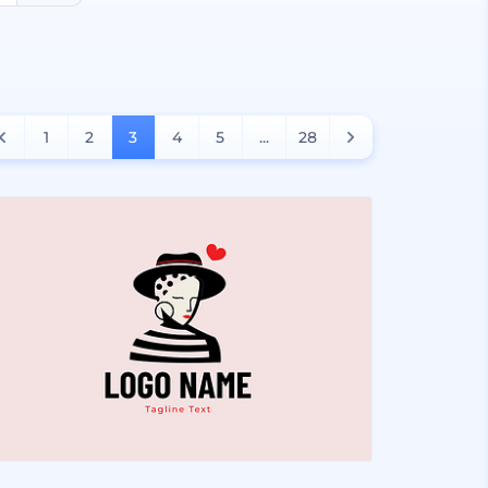
1
2
3
4
5
...
28