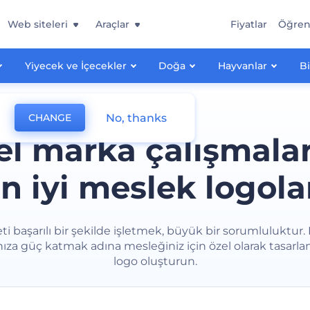
Web siteleri
Araçlar
Fiyatlar
Öğre
Yiyecek ve İçecekler
Doğa
Hayvanlar
Bi
No, thanks
CHANGE
el marka çalışmalar
n iyi meslek logola
eti başarılı bir şekilde işletmek, büyük bir sorumluluktur.
za güç katmak adına mesleğiniz için özel olarak tasarla
logo oluşturun.