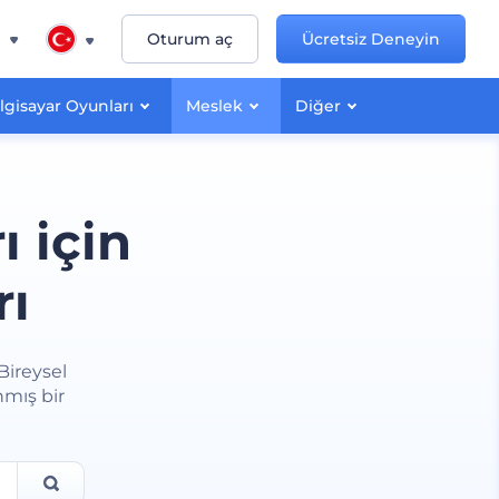
n
Oturum aç
Ücretsiz Deneyin
lgisayar Oyunları
Meslek
Diğer
ı için
rı
 Bireysel
nmış bir