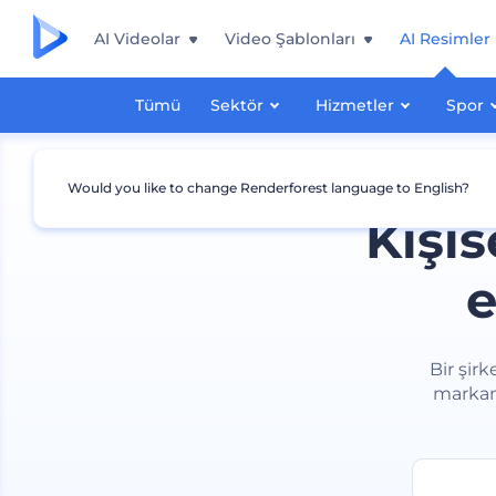
AI Videolar
Video Şablonları
AI Resimler
Tümü
Sektör
Hizmetler
Spor
Would you like to change Renderforest language to English?
Kişis
e
Bir şirk
markanı