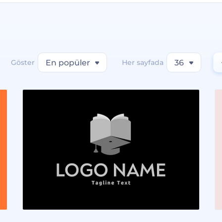
Göster
En popüler
Her sayfada
36