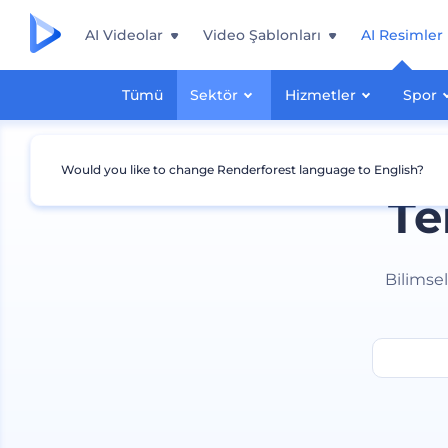
AI Videolar
Video Şablonları
AI Resimler
Tümü
Sektör
Hizmetler
Spor
Would you like to change Renderforest language to English?
Te
Bilimse