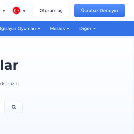
n
Oturum aç
Ücretsiz Deneyin
lgisayar Oyunları
Meslek
Diğer
lar
rkanızın