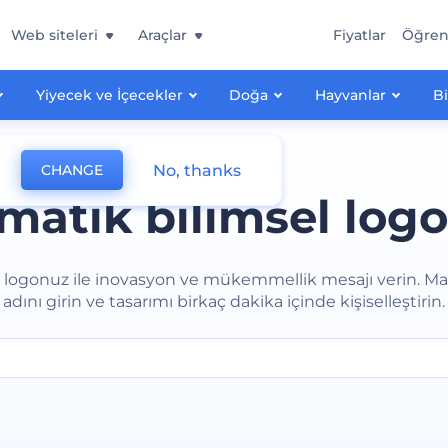
Web siteleri
Araçlar
Fiyatlar
Öğre
Yiyecek ve İçecekler
Doğa
Hayvanlar
Bi
No, thanks
CHANGE
matik bilimsel logo
l logonuz ile inovasyon ve mükemmellik mesajı verin. Ma
adını girin ve tasarımı birkaç dakika içinde kişiselleştirin.