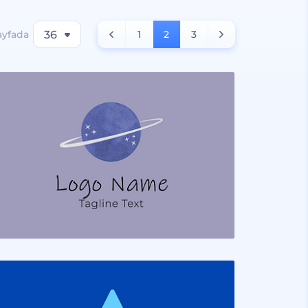
ayfada
36
1
2
3