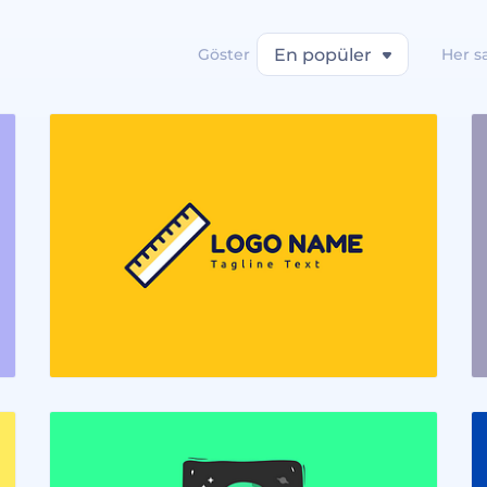
Göster
En popüler
Her s