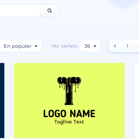
En popüler
Her sayfada
36
1