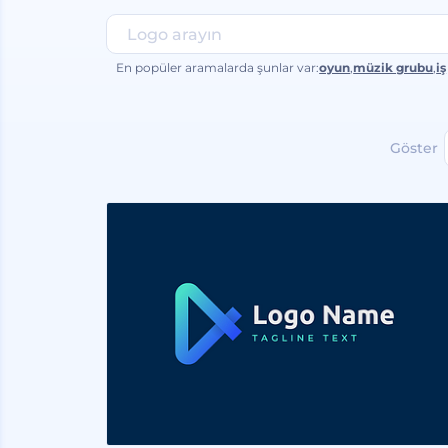
En popüler aramalarda şunlar var:
oyun
,
müzik grubu
,
iş
Göster