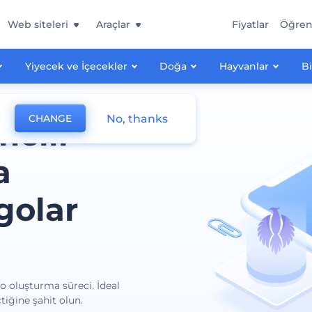
Web siteleri
Araçlar
Fiyatlar
Öğre
Yiyecek ve İçecekler
Doğa
Hayvanlar
Bi
No, thanks
CHANGE
melli
a
golar
go oluşturma süreci. İdeal
tiğine şahit olun.