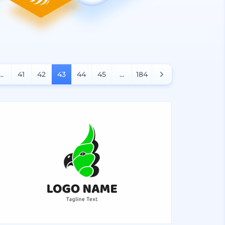
...
41
42
43
44
45
...
184