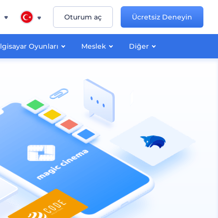
n
Oturum aç
Ücretsiz Deneyin
lgisayar Oyunları
Meslek
Diğer