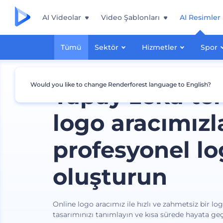
AI Videolar
Video Şablonları
AI Resimler
Tümü
Sektör
Hizmetler
Spor
Would you like to change Renderforest language to English?
Yapay zeka te
logo aracımızl
profesyonel lo
oluşturun
Online logo aracımız ile hızlı ve zahmetsiz bir lo
tasarımınızı tanımlayın ve kısa sürede hayata geç