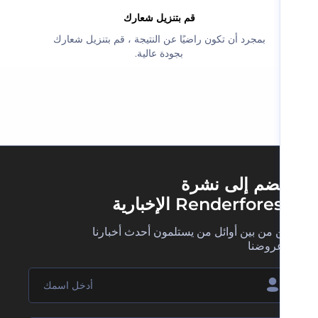
‫قم بتنزيل شعارك‬
‫بمجرد أن تكون راضيًا عن النتيجة ، قم بتنزيل شعارك
بجودة عالية.‬
ضم إلى نشرة
Renderfore الإخبارية
 من بين أوائل من يستلمون أحدث أخبارنا
روضنا