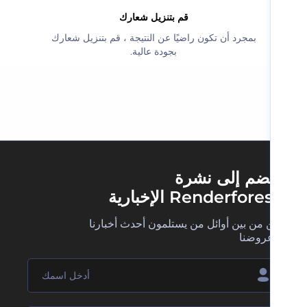
‫قم بتنزيل شعارك‬
‫بمجرد أن تكون راضيًا عن النتيجة ، قم بتنزيل شعارك
بجودة عالية.‬
ضم إلى نشرة
Renderfore الإخبارية
 من بين أوائل من يستلمون أحدث أخبارنا
روضنا