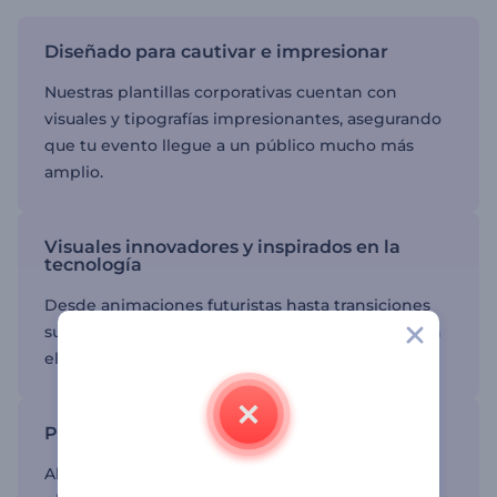
Diseñado para cautivar e impresionar
Nuestras plantillas corporativas cuentan con
visuales y tipografías impresionantes, asegurando
que tu evento llegue a un público mucho más
amplio.
Visuales innovadores y inspirados en la
tecnología
Desde animaciones futuristas hasta transiciones
suaves, nuestras plantillas seguramente reflejarán
el espíritu de tu evento empresarial.
Proceso de edición que ahorra tiempo
Ahorra tiempo y esfuerzo en el proceso de