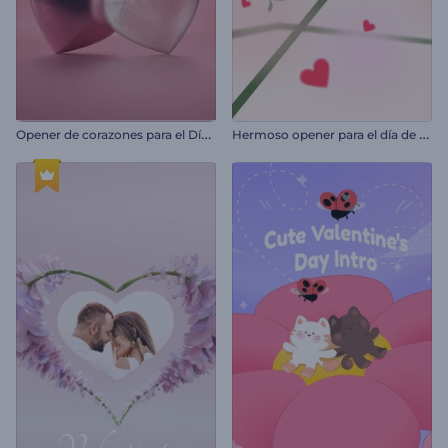
O
pener de corazones para el Día de San Valentín
H
ermoso opener para el día de San Valentín