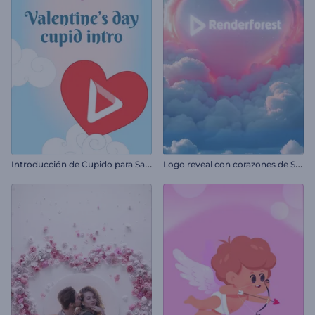
I
ntroducción de Cupido para San Valentín
L
ogo reveal con corazones de San Valentín