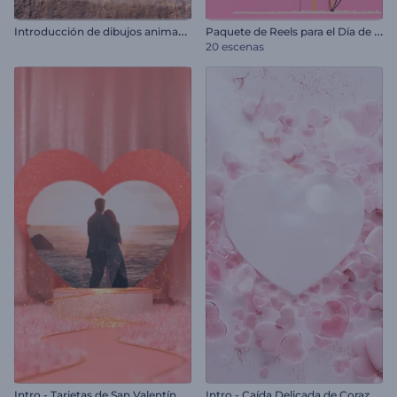
I
ntroducción de dibujos animados del Día de San Valentín
P
aquete de Reels para el Día de San Valentín
20 escenas
I
ntro - Caída Delicada de Corazones
Intro - Tarjetas de San Valentín