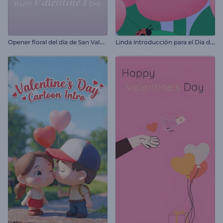
O
pener floral del día de San Valentín
L
inda introducción para el Día de San Valentín