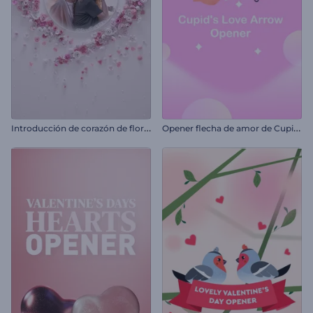
I
ntroducción de corazón de flores para San Valentín
O
pener flecha de amor de Cupido