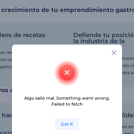
l crecimiento de tu emprendimiento gast
deos de recetas
Defiende tu posici
la industria de la
gastronomía
as recetas de tus platos
Mejora la campaña de mark
con estas deliciosas
de tu negocio publicando v
gastronómicas.
todos los días en las redes s
os clientes
Algo salió mal. Something went wrong.
Failed to fetch
 hace diferente al
¡Conviértete en líde
Got it
Utiliza plantillas de video 
acarte en la competitiva
para cambiar las reglas del 