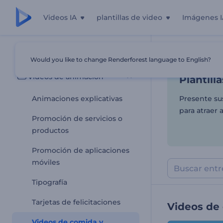
Videos IA
plantillas de video
Imágenes I
Plantill
Todas las plantillas
Would you like to change Renderforest language to English?
Inicio
Plantill
Videos de animación
Plantill
Animaciones explicativas
Presente su
para atraer 
Promoción de servicios o
productos
Promoción de aplicaciones
móviles
Tipografía
Tarjetas de felicitaciones
Videos de 
Videos de comida y