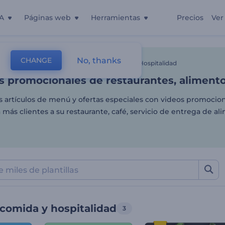
A
Páginas web
Herramientas
Precios
Ver
as promocionales de restaur
No, thanks
CHANGE
as
Videos De Animación
Videos De Comida Y Hospitalidad
as promocionales de restaurantes, alimento
s artículos de menú y ofertas especiales con videos promocion
a más clientes a su restaurante, café, servicio de entrega de al
comida y hospitalidad
3