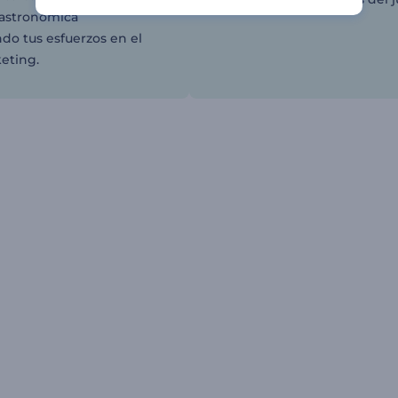
gastronómica
do tus esfuerzos en el
eting.