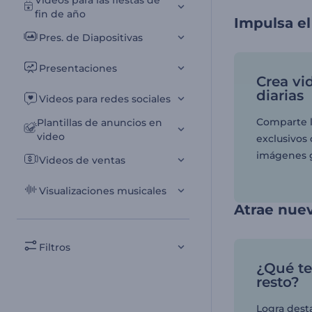
Videos para las fiestas de
fin de año
Impulsa e
Pres. de Diapositivas
Presentaciones
Crea vi
diarias
Videos para redes sociales
Comparte l
Plantillas de anuncios en
video
exclusivos 
imágenes 
Videos de ventas
Visualizaciones musicales
Atrae nuev
Filtros
¿Qué te
resto?
Logra dest