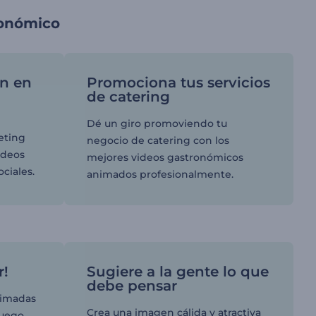
ronómico
ón en
Promociona tus servicios
de catering
Dé un giro promoviendo tu
eting
negocio de catering con los
ideos
mejores videos gastronómicos
ociales.
animados profesionalmente.
r!
Sugiere a la gente lo que
debe pensar
animadas
Crea una imagen cálida y atractiva
juego.