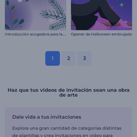
I
ntroducción acogedora para la Nochevieja
Opener de Halloween embrujado
1
2
3
Haz que tus videos de invitación sean una obra
de arte
Dale vida a tus invitaciones
Explora una gran cantidad de categorías distintas
de plantillas y crea invitaciones en video para