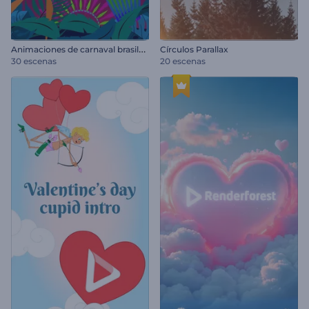
A
nimaciones de carnaval brasileño
Círculos Parallax
30 escenas
20 escenas