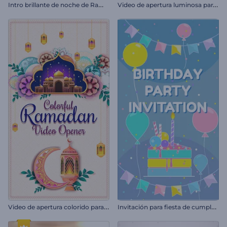
I
ntro brillante de noche de Ramadán
V
ideo de apertura luminosa para Ramadán
V
ideo de apertura colorido para Ramadán
I
nvitación para fiesta de cumpleaños