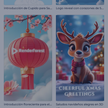
I
ntroducción de Cupido para San Valentín
L
ogo reveal con corazones de San Valentín
I
ntroducción floreciente para el Año Nuevo Chino
Saludos navideños alegres en 3D