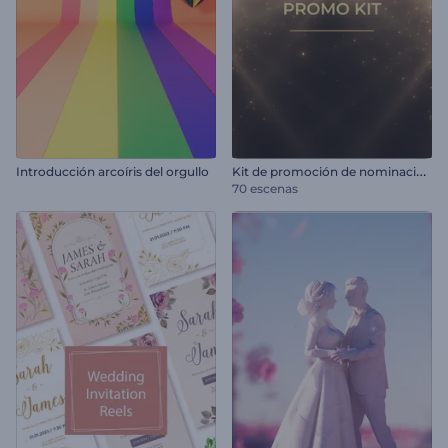
K
it de promoción de nominaciones a premios
Introducción arcoíris del orgullo
70 escenas