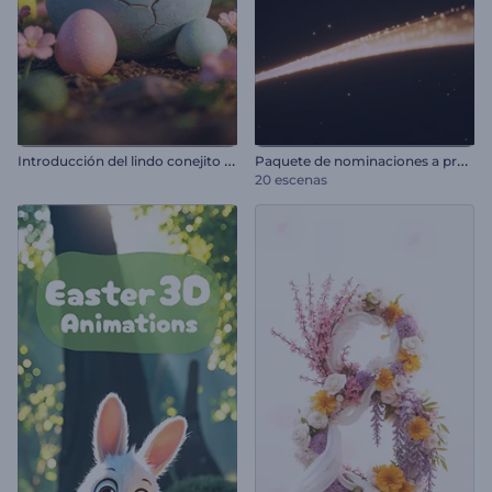
I
ntroducción del lindo conejito de Pascua
P
aquete de nominaciones a premios
20 escenas