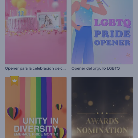
O
pener para la celebración de cumpleaños
Opener del orgullo LGBTQ