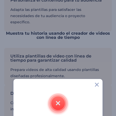
Personaliza el contenido para tu audiencia
Adapta las plantillas para satisfacer las
necesidades de tu audiencia o proyecto
específico.
Muestra tu historia usando el creador de videos
con línea de tiempo
Utiliza plantillas de video con línea de
tiempo para garantizar calidad
Prepara videos de alta calidad usando plantillas
diseñadas profesionalmente.
Destaca momentos clave
Crea videos que resalten hitos o eventos
importantes