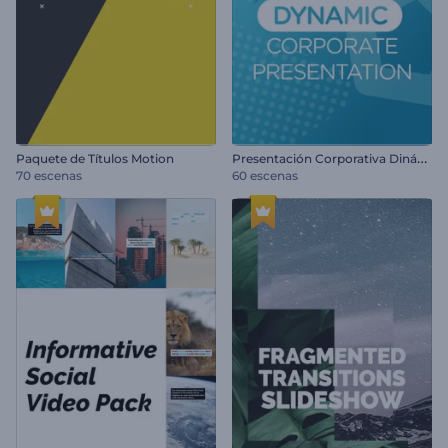
P
resentación Corporativa Dinámica
Paquete de Títulos Motion
70 escenas
60 escenas