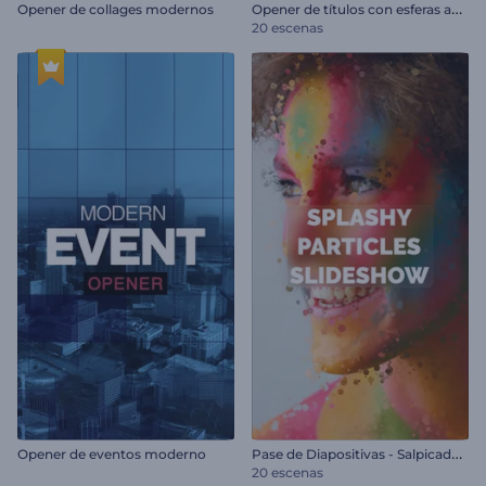
O
pener de títulos con esferas abstractas
Opener de collages modernos
20 escenas
P
ase de Diapositivas - Salpicadura de Partículas
Opener de eventos moderno
20 escenas