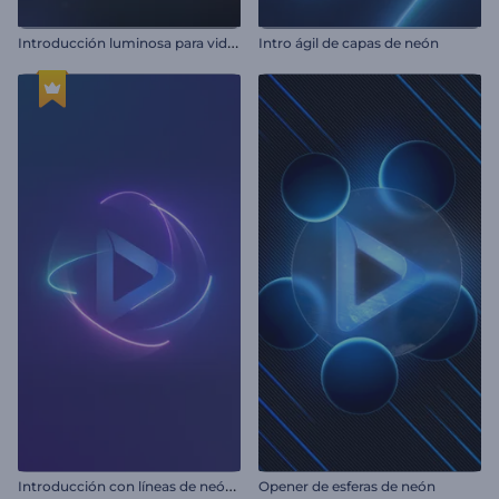
I
ntroducción luminosa para videojuegos
Intro ágil de capas de neón
I
ntroducción con líneas de neón giratorias
Opener de esferas de neón