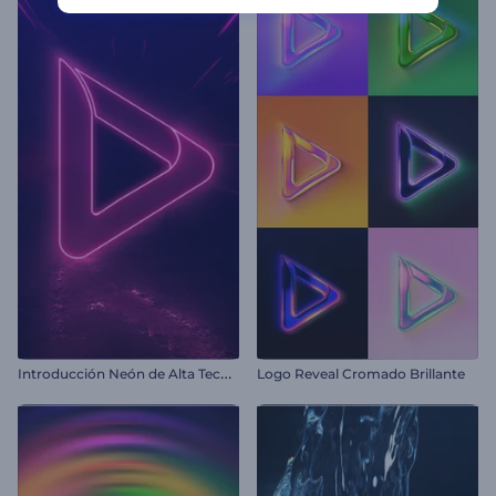
I
ntroducción Neón de Alta Tecnología
Logo Reveal Cromado Brillante