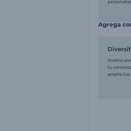
personaliz
Agrega com
Diversi
Dedica una
tu contenid
amplía tus