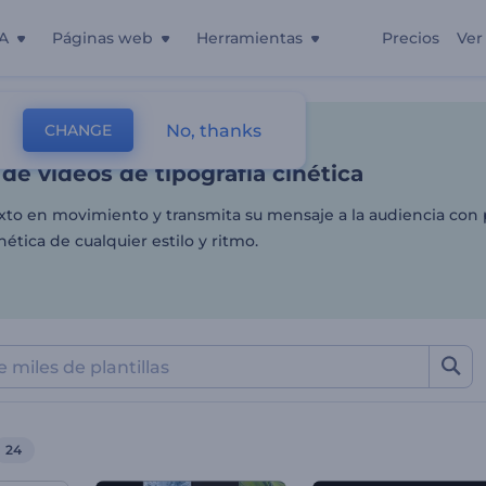
A
Páginas web
Herramientas
Precios
Ver
de videos de tipografía cin
No, thanks
CHANGE
as
Videos De Animación
Tipografía
de videos de tipografía cinética
xto en movimiento y transmita su mensaje a la audiencia con
inética de cualquier estilo y ritmo.
24