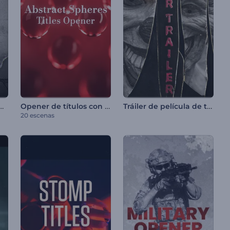
título con papel rasgado
Opener de títulos con esferas abstractas
Tráiler de película de terror
20 escenas