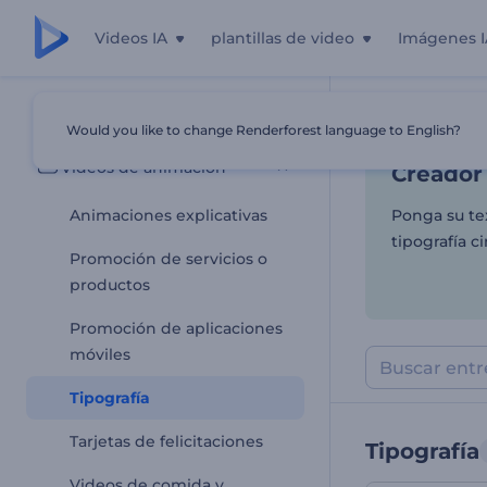
Videos IA
plantillas de video
Imágenes I
Creador 
Todas las plantillas
Would you like to change Renderforest language to English?
Inicio
Plantill
Videos de animación
Creador 
Animaciones explicativas
Ponga su te
tipografía c
Promoción de servicios o
productos
Promoción de aplicaciones
móviles
Tipografía
Tarjetas de felicitaciones
Tipografía
Videos de comida y