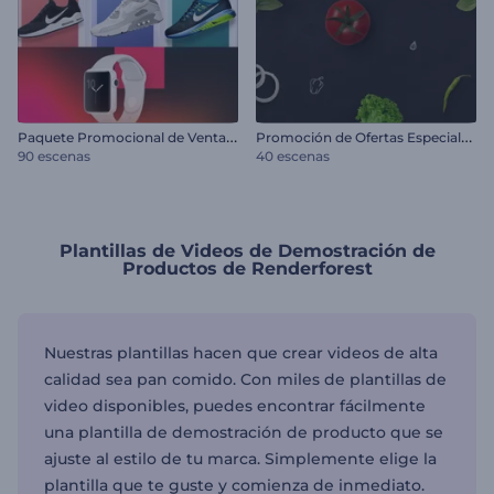
P
aquete Promocional de Venta de Productos
P
romoción de Ofertas Especiales de Restaurante
90 escenas
40 escenas
Plantillas de Videos de Demostración de
Productos de Renderforest
Nuestras plantillas hacen que crear videos de alta
calidad sea pan comido. Con miles de plantillas de
video disponibles, puedes encontrar fácilmente
una plantilla de demostración de producto que se
ajuste al estilo de tu marca. Simplemente elige la
plantilla que te guste y comienza de inmediato.