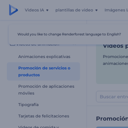
Videos IA
plantillas de video
Imágenes I
Videos p
Todas las plantillas
Would you like to change Renderforest language to English?
Inicio
Plantill
Videos de animación
Videos 
Animaciones explicativas
Promocione 
animaciones 
Promoción de servicios o
productos
Promoción de aplicaciones
móviles
Tipografía
Tarjetas de felicitaciones
Promoción
Videos de comida y