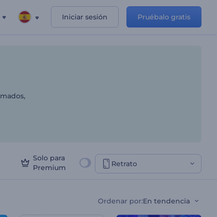
Iniciar sesión
Pruébalo gratis
os y servicios
imados,
Solo para
Retrato
Premium
Ordenar por
:
En tendencia