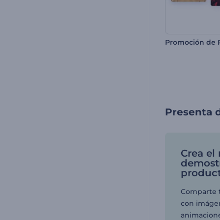
Presenta d
Crea el
demostr
produc
Comparte t
con imágen
animacione