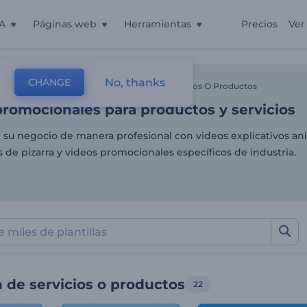
A
Páginas web
Herramientas
Precios
Ver
romocionales para product
No, thanks
CHANGE
as
Videos De Animación
Promoción De Servicios O Productos
promocionales para productos y servicios
su negocio de manera profesional con videos explicativos an
de pizarra y videos promocionales específicos de industria.
 de servicios o productos
22