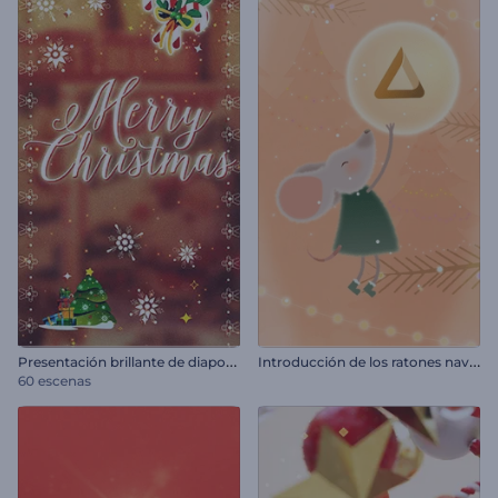
P
resentación brillante de diapositivas de Navidad
I
ntroducción de los ratones navideños alegres
60 escenas