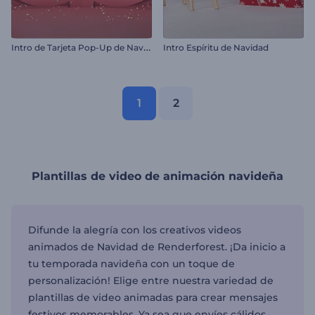
I
ntro de Tarjeta Pop-Up de Navidad
Intro Espíritu de Navidad
1
2
Plantillas de video de animación navideña
Difunde la alegría con los creativos videos
animados de Navidad de Renderforest. ¡Da inicio a
tu temporada navideña con un toque de
personalización! Elige entre nuestra variedad de
plantillas de video animadas para crear mensajes
festivos memorables. Ya sea que envíes cálidos