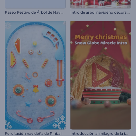
P
aseo Festivo de Árbol de Navidad
I
ntro de árbol navideño decorado
I
ntroducción al milagro de la bola de nieve
Felicitación navideña de Pinball