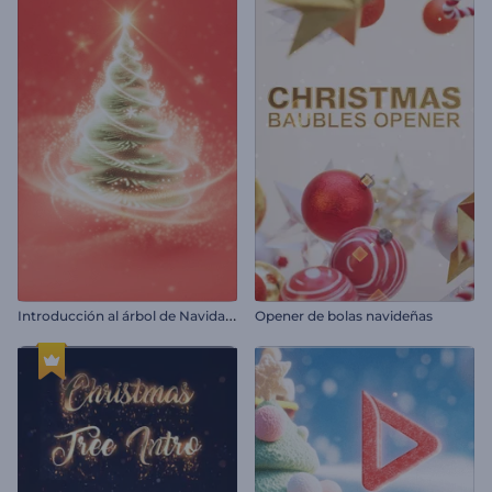
I
ntroducción al árbol de Navidad brillante
Opener de bolas navideñas