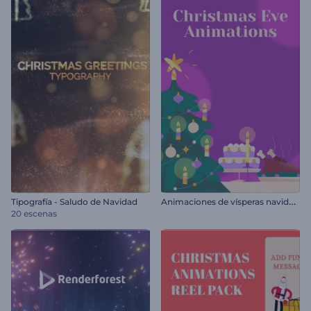
A
nimaciones de vísperas navideñas
Tipografía - Saludo de Navidad
20 escenas