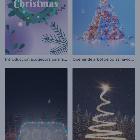
I
ntroducción acogedora para la Nochevieja
O
pener de árbol de bolas navideñas