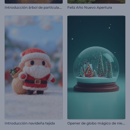
I
ntroducción árbol de partículas brillantes
Feliz Año Nuevo Apertura
O
pener de globo mágico de nieve de navidad
Introducción navideña tejida