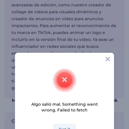
avanzadas de edición, como nuestro creador de
collage de videos para visuales dinámicos y
creador de anuncios en video para anuncios
impactantes. Para aumentar el reconocimiento de
tu marca en TikTok, puedes animar un logo e
incluirlo en la versión final de tu video. Ya seas un
influenciador en redes sociales que busca
enganchar a su audiencia, un dueño de negocio
que quiere aumentar la visibilidad de su marca, o
un aspirante a creador de contenido que desea
hacerse notar, nuestra plataforma tiene algo para
ti. Con plantillas de video para TikTok disponibles
gratuitamente, la creatividad no tiene límites"
Mejora tus videos con plantillas para TikTok
Algo salió mal. Something went
wrong. Failed to fetch
Crea contenido cautivador