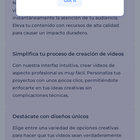
Got it
Nuestras herramientas facilitan la producción de
videos visualmente atractivos que captan
instantáneamente la atención de tu audiencia.
Eleva tu contenido con recursos de alta calidad
para causar un impacto duradero.
Simplifica tu proceso de creación de videos
Con nuestra interfaz intuitiva, crear videos de
aspecto profesional es muy fácil. Personaliza tus
proyectos con unos pocos clics, permitiéndote
enfocarte en tus ideas creativas sin
complicaciones técnicas.
Destácate con diseños únicos
Elige entre una variedad de opciones creativas
para hacer que tus videos sean verdaderamente