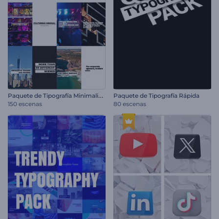
P
aquete de Tipografía Minimalista
Paquete de Tipografía Rápida
150 escenas
80 escenas