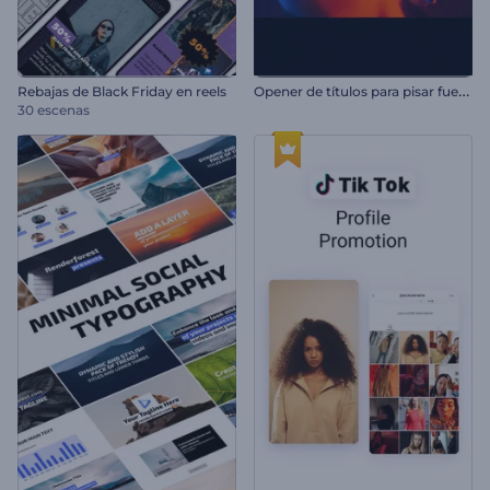
O
pener de títulos para pisar fuerte
Rebajas de Black Friday en reels
30 escenas