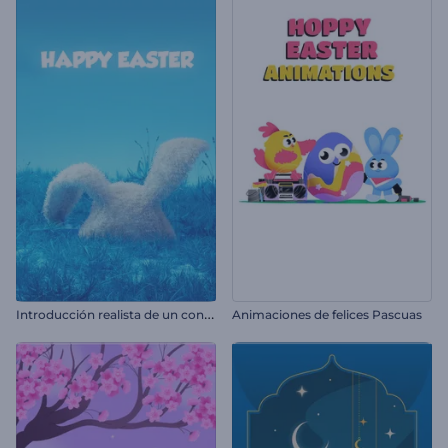
I
ntroducción realista de un conejito de Pascua
Animaciones de felices Pascuas