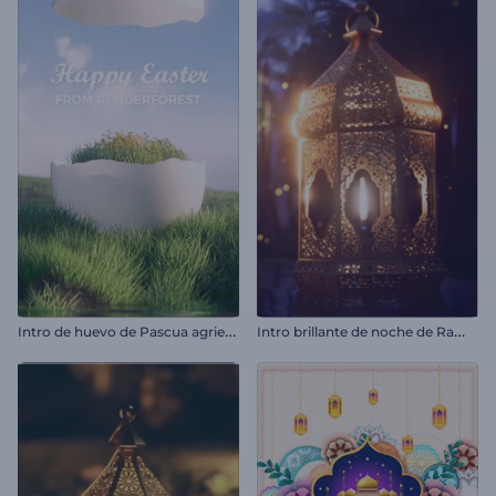
I
ntro de huevo de Pascua agrietado
I
ntro brillante de noche de Ramadán