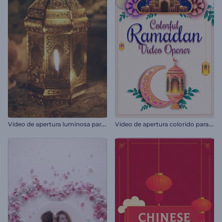
V
ideo de apertura luminosa para Ramadán
V
ideo de apertura colorido para Ramadán