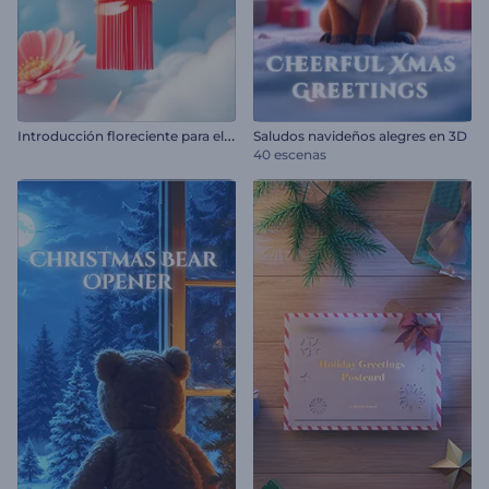
I
ntroducción floreciente para el Año Nuevo Chino
Saludos navideños alegres en 3D
40 escenas