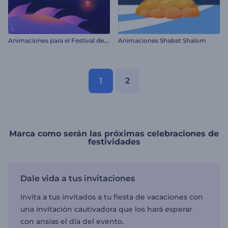
A
nimaciones para el Festival de los Faroles
Animaciones Shabat Shalom
1
2
Marca como serán las próximas celebraciones de
festividades
Dale vida a tus invitaciones
Invita a tus invitados a tu fiesta de vacaciones con
una invitación cautivadora que los hará esperar
con ansías el día del evento.