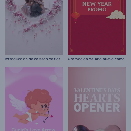
I
ntroducción de corazón de flores para San Valentín
Promoción del año nuevo chino