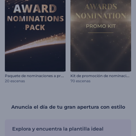
P
aquete de nominaciones a premios
K
it de promoción de nominaciones a premios
20 escenas
70 escenas
Anuncia el día de tu gran apertura con estilo
Explora y encuentra la plantilla ideal