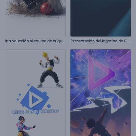
I
ntroducción al equipo de críquet
P
resentación del logotipo de F1 Racing