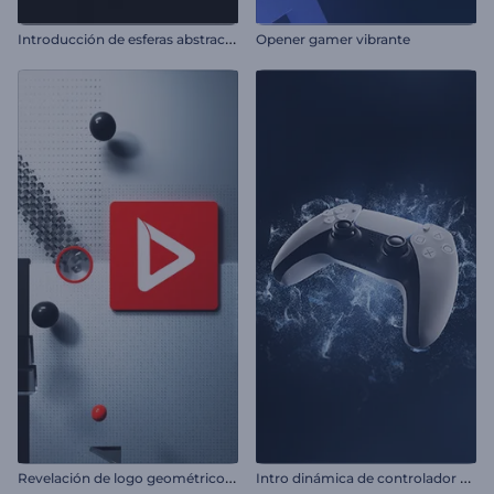
I
ntroducción de esferas abstractas con glitches
Opener gamer vibrante
R
evelación de logo geométrico en 3D
I
ntro dinámica de controlador de videojuegos