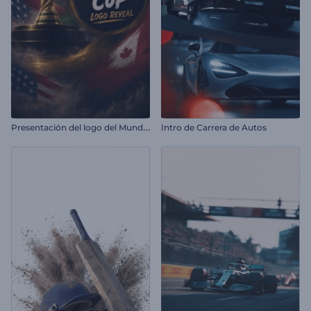
P
resentación del logo del Mundial
Intro de Carrera de Autos