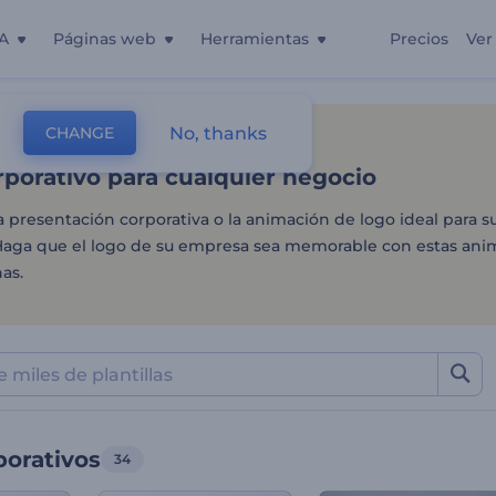
A
Páginas web
Herramientas
Precios
Ver
porativo para cualquier n
No, thanks
CHANGE
as
Intros Y Logos
Logos Corporativos
porativo para cualquier negocio
a presentación corporativa o la animación de logo ideal para s
 Haga que el logo de su empresa sea memorable con estas ani
as.
porativos
34