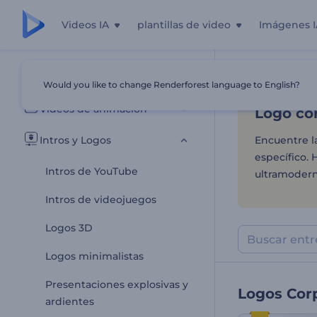
Videos IA
plantillas de video
Imágenes I
Logo cor
Todas las plantillas
Would you like to change Renderforest language to English?
Inicio
Plantill
Videos de animación
Logo cor
Intros y Logos
Encuentre l
específico.
Intros de YouTube
ultramodern
Intros de videojuegos
Logos 3D
Logos minimalistas
Presentaciones explosivas y
Logos Cor
ardientes