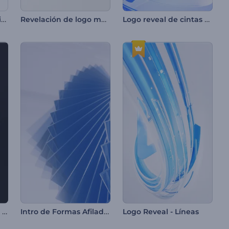
Revelación de logo minimalista en formación
Revelación de logo metálico fino
Logo reveal de cintas onduladas
Logo Reveal de Esfera en Capas
Intro de Formas Afiladas en Espiral
Logo Reveal - Líneas