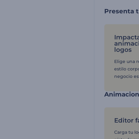
Presenta 
Impact
animaci
logos
Elige una 
estilo corp
negocio est
Animacione
Editor f
Carga tu lo