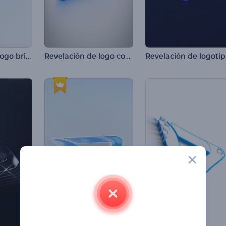
Revelación de logo brillante y minimalista
Revelación de logo con líneas elegantes
Reve