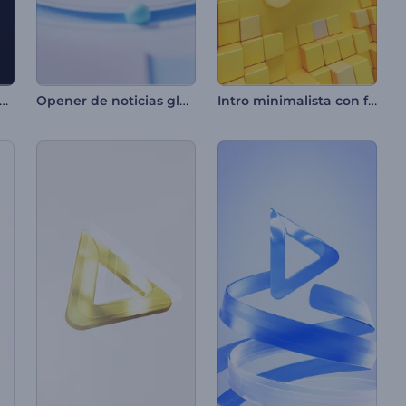
lación de logotipo brillante y suave
Opener de noticias globales
Intro minimalista con formas geométricas