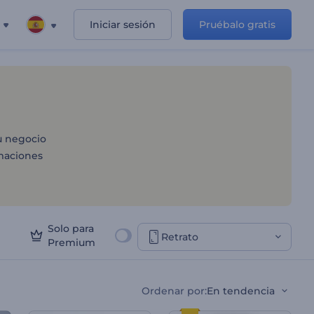
Iniciar sesión
Pruébalo gratis
egocio
u negocio
maciones
Solo para
Retrato
Premium
Ordenar por
:
En tendencia