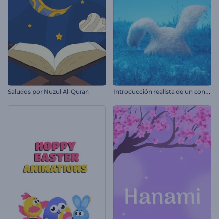
I
ntroducción realista de un conejito de Pascua
Saludos por Nuzul Al-Quran