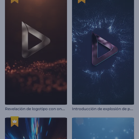
R
evelación de logotipo con ondas de partículas
I
ntroducción de explosión de partículas radiantes