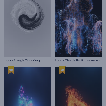
L
ogo - Olas de Partículas Ascendentes
Intro - Energía Yin y Yang