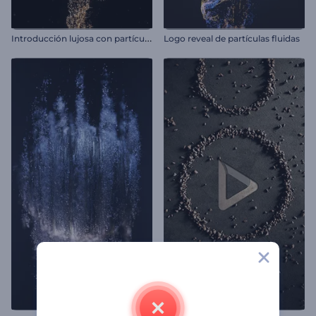
I
ntroducción lujosa con partículas doradas
Logo reveal de partículas fluidas