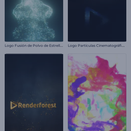
L
ogo Fusión de Polvo de Estrellas
L
ogo Partículas Cinematográficas