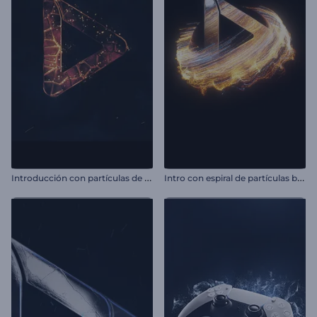
I
ntroducción con partículas de llama brillante
I
ntro con espiral de partículas brillantes