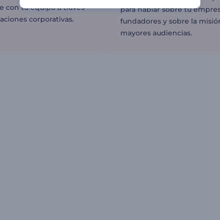
 con tu equipo a través
para hablar sobre tu empres
aciones corporativas.
fundadores y sobre la misió
mayores audiencias.