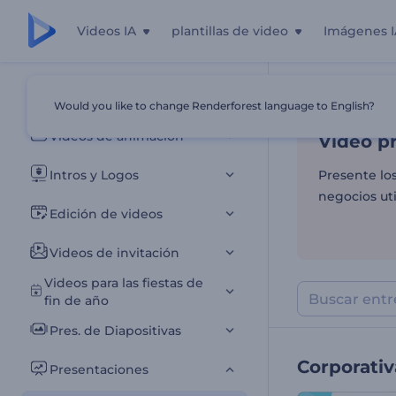
Videos IA
plantillas de video
Imágenes I
Video pr
Todas las plantillas
Would you like to change Renderforest language to English?
Inicio
Plantill
Videos de animación
Video p
Intros y Logos
Presente lo
negocios uti
Edición de videos
Videos de invitación
Videos para las fiestas de
fin de año
Pres. de Diapositivas
Corporativ
Presentaciones