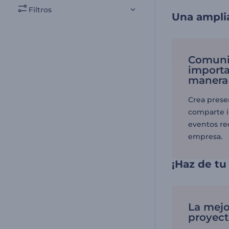
Filtros
Una amplia
Comuni
importa
manera 
Crea prese
comparte i
eventos rec
empresa.
¡Haz de tu
La mejo
proyec