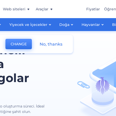
Web siteleri
Araçlar
Fiyatlar
Öğre
Yiyecek ve İçecekler
Doğa
Hayvanlar
Bi
No, thanks
CHANGE
melli
a
golar
go oluşturma süreci. İdeal
tiğine şahit olun.