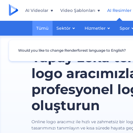
AI Videolar
Video Şablonları
AI Resimler
Tümü
Sektör
Hizmetler
Spor
Would you like to change Renderforest language to English?
Yapay zeka te
logo aracımızl
profesyonel lo
oluşturun
Online logo aracımız ile hızlı ve zahmetsiz bir lo
tasarımınızı tanımlayın ve kısa sürede hayata geç