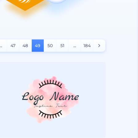
...
47
48
49
50
51
...
184