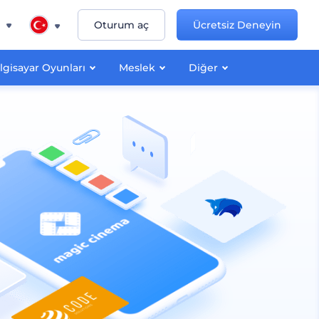
n
Oturum aç
Ücretsiz Deneyin
lgisayar Oyunları
Meslek
Diğer