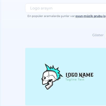
En popüler aramalarda şunlar var:
oyun
,
müzik grubu
,
iş
Göster