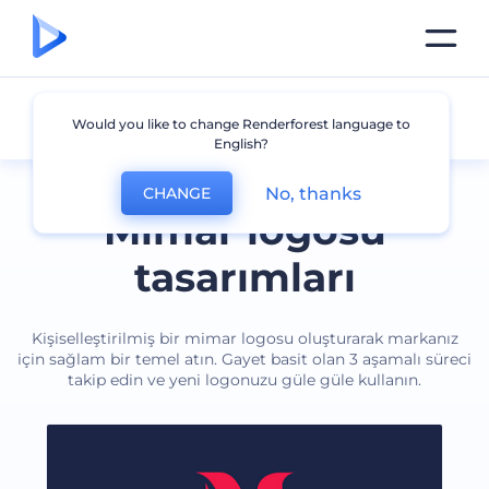
Mimar
Would you like to change Renderforest language to
English?
No, thanks
CHANGE
Mimar logosu
tasarımları
Kişiselleştirilmiş bir mimar logosu oluşturarak markanız
için sağlam bir temel atın. Gayet basit olan 3 aşamalı süreci
takip edin ve yeni logonuzu güle güle kullanın.