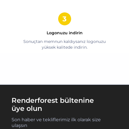
Logonuzu indirin
Sonuçtan memnun kaldıysanız logonuzu
yüksek kalitede indirin.
Renderforest bültenine
üye olun
Son haber ve tekliflerimiz ilk olarak size
ulaşsın