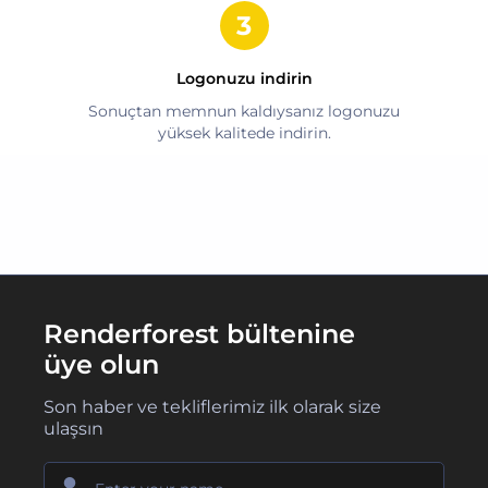
Logonuzu indirin
Sonuçtan memnun kaldıysanız logonuzu
yüksek kalitede indirin.
Renderforest bültenine
üye olun
Son haber ve tekliflerimiz ilk olarak size
ulaşsın