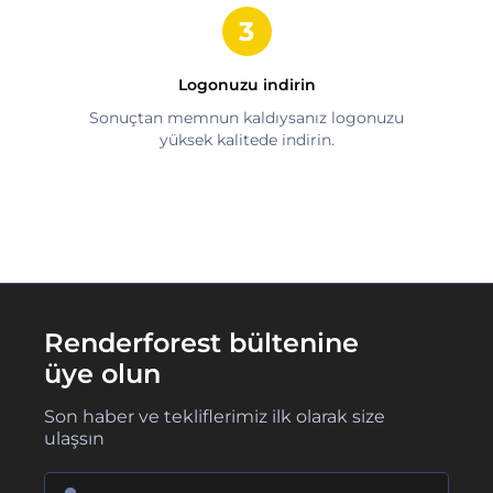
Logonuzu indirin
Sonuçtan memnun kaldıysanız logonuzu
yüksek kalitede indirin.
Renderforest bültenine
üye olun
Son haber ve tekliflerimiz ilk olarak size
ulaşsın