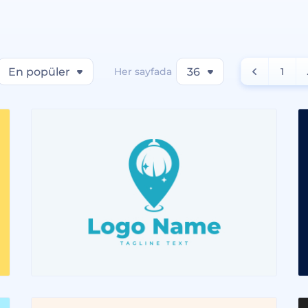
En popüler
Her sayfada
36
1