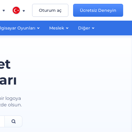
n
Oturum aç
Ücretsiz Deneyin
lgisayar Oyunları
Meslek
Diğer
et
arı
bir logoya
zde olsun.