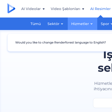
AI Videolar
Video Şablonları
AI Resimler
Tümü
Sektör
Hizmetler
Spor
Would you like to change Renderforest language to English?
İ
se
Hizmetler
ihtiyacın