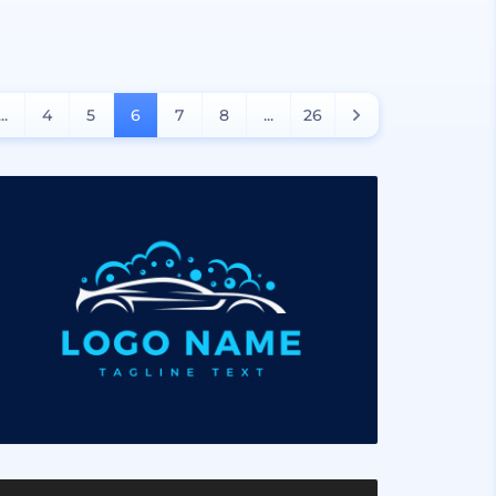
...
4
5
6
7
8
...
26