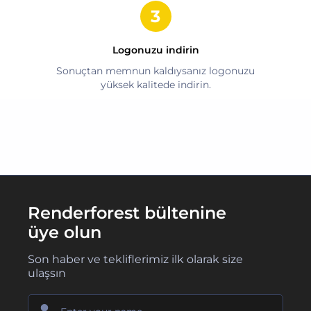
Logonuzu indirin
Sonuçtan memnun kaldıysanız logonuzu
yüksek kalitede indirin.
Renderforest bültenine
üye olun
Son haber ve tekliflerimiz ilk olarak size
ulaşsın