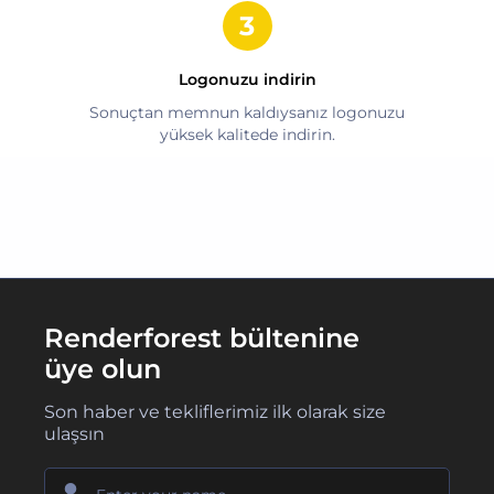
Logonuzu indirin
Sonuçtan memnun kaldıysanız logonuzu
yüksek kalitede indirin.
Renderforest bültenine
üye olun
Son haber ve tekliflerimiz ilk olarak size
ulaşsın